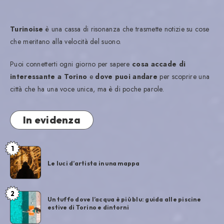
Turinoise
è una cassa di risonanza che trasmette notizie su cose
che meritano alla velocità del suono.
Puoi connetterti ogni giorno per sapere
cosa accade di
interessante a Torino
e
dove puoi andare
per scoprire una
città che ha una voce unica, ma è di poche parole.
In evidenza
1
Le luci d’artista in una mappa
2
Un tuffo dove l’acqua è più blu: guida alle piscine
estive di Torino e dintorni