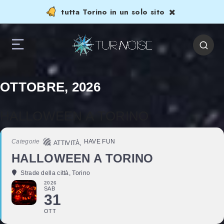
tutta Torino in un solo sito
OTTOBRE, 2026
HALLOWEEN A TORINO
Categorie
HAVE FUN
ATTIVITÀ,
HALLOWEEN A TORINO
Strade della città
, Torino
2026
SAB
31
OTT