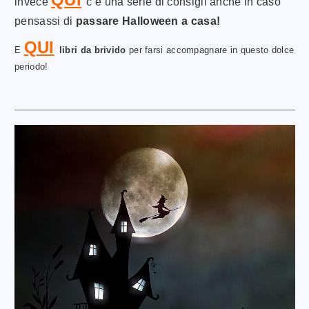
invece
c’è una serie di consigli anche in caso
pensassi di
passare Halloween a casa!
QUI
E
libri da brivido
per farsi accompagnare in questo dolce
periodo!