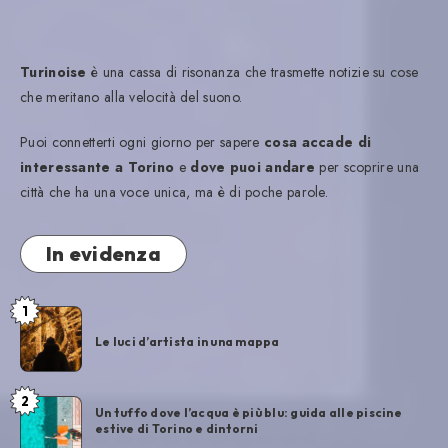
Turinoise
è una cassa di risonanza che trasmette notizie su cose
che meritano alla velocità del suono.
Puoi connetterti ogni giorno per sapere
cosa accade di
interessante a Torino
e
dove puoi andare
per scoprire una
città che ha una voce unica, ma è di poche parole.
In evidenza
1
Le luci d’artista in una mappa
2
Un tuffo dove l’acqua è più blu: guida alle piscine
estive di Torino e dintorni