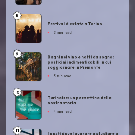
8
Festival d’estate a Torino
3
min read
9
Bagni nel vino e notti da sogno:
posticini indimenticabili in cui
soggiornare in Piemonte
5
min read
10
Turinoise: un pezzettino della
nostra storia
4
min read
11
I posti dove lavorare o studiare a