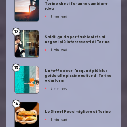
Torino che vi faranno cambiare
idea
1
min read
12
Saldi: guida per fashioniste ai
negozi più interessanti di Torino
1
min read
13
Un tuffo dove l’acqua è più blu:
guida alle piscine estive di Torino
e dintorni
3
min read
14
Lo Street Food migliore di Torino
1
min read