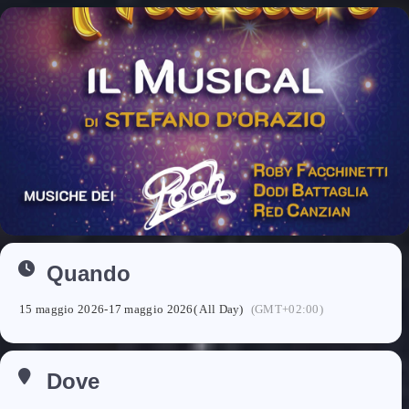
Quando
15 maggio 2026
-
17 maggio 2026
( All Day)
(GMT+02:00)
Dove