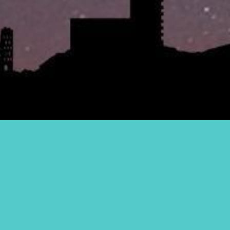
me uscite
Tag Cloud
after dinner
Agosto a Torino: tutti