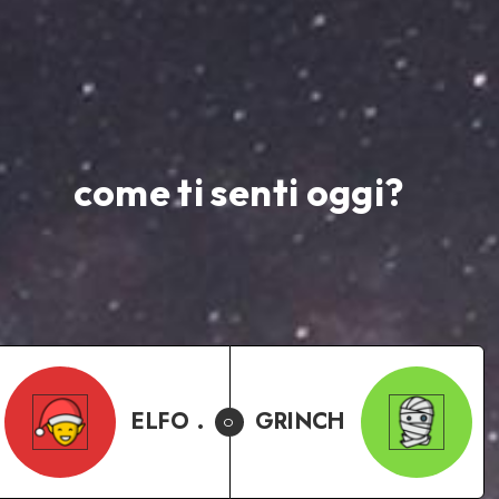
come ti senti oggi?
ELFO .
GRINCH
O